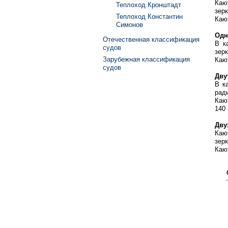
Каю
Теплоход Кронштадт
зер
Теплоход Константин
Кают
Симонов
Одн
Отечественная классификация
В к
судов
зерк
Зарубежная классификация
Кают
судов
Дву
В к
ради
Кают
140 
Дву
Каю
зер
Кают