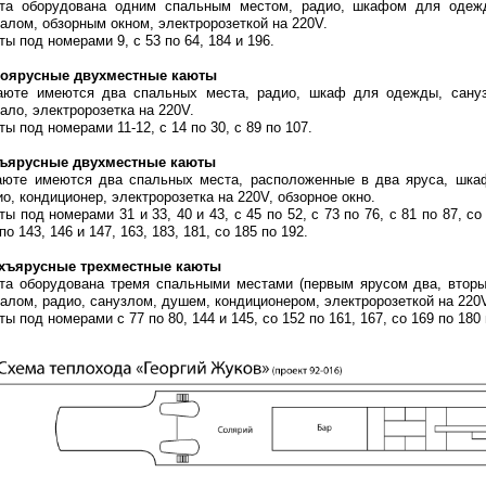
та оборудована одним спальным местом, радио, шкафом для одежд
калом, обзорным окном, электророзеткой на 220V.
ы под номерами 9, с 53 по 64, 184 и 196.
оярусные двухместные каюты
аюте имеются два спальных места, радио, шкаф для одежды, санузе
ало, электророзетка на 220V.
ы под номерами 11-12, с 14 по 30, с 89 по 107.
ъярусные двухместные каюты
аюте имеются два спальных места, расположенные в два яруса, шкаф
о, кондиционер, электророзетка на 220V, обзорное окно.
ы под номерами 31 и 33, 40 и 43, с 45 по 52, с 73 по 76, с 81 по 87, со 
по 143, 146 и 147, 163, 183, 181, со 185 по 192.
хъярусные трехместные каюты
та оборудована тремя спальными местами (первым ярусом два, втор
калом, радио, санузлом, душем, кондиционером, электророзеткой на 220
ы под номерами с 77 по 80, 144 и 145, со 152 по 161, 167, со 169 по 180 