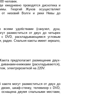
00 человек.
де ежедневно проводятся дискотека и
аммы. Георгий Жуков осуществляет
 от низовий Волги и реки Невы до
о всеми удобствами (санузел, душ,
огут разместиться от двух до четырех
ом с DVD, раскладывающимся угловым
, радио. Спальня каюты имеет зеркало,
 Каюта предполагает размещение двух-
диванами-книжками (раскладываются),
ом, электророзеткой на 220V.
В каюте могут разместиться от двух до
 двоих, шкаф-стенку, телевизор с DVD,
ня оснащена двумя спальными местами,