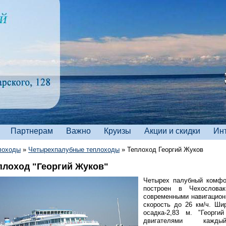
Партнерам
Важно
Круизы
Акции и скидки
Ин
лоходы
»
Четырехпалубные теплоходы
»
Теплоход Георгий Жуков
плоход "Георгий Жуков"
Четырех палубный комфо
построен в Чехословак
современными навигацион
скорость до 26 км/ч. Шир
осадка-2,83 м. "Георг
двигателями каж