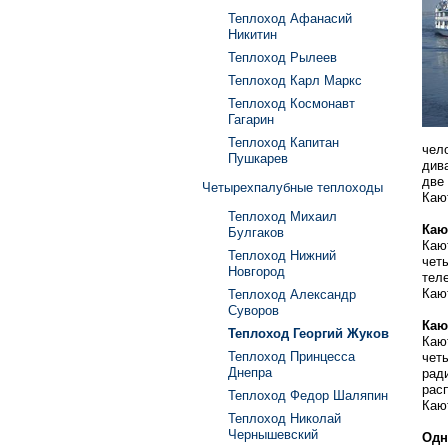
Теплоход Афанасий
Никитин
Теплоход Рылеев
Теплоход Карл Маркс
Теплоход Космонавт
Гагарин
Теплоход Капитан
чел
Пушкарев
див
две
Четырехпалубные теплоходы
Каю
Теплоход Михаил
Каю
Булгаков
Каю
Теплоход Нижний
чет
Новгород
тел
Кают
Теплоход Александр
Суворов
Каю
Теплоход Георгий Жуков
Каю
Теплоход Принцесса
чет
Днепра
рад
рас
Теплоход Федор Шаляпин
Каю
Теплоход Николай
Чернышевский
Одн