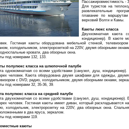
Пассажировместимость - 3
Для туристов на теплохо
развлекательные прогр
плавание по маршрутам
верховий Волги и Камы.
Каюты люкс класса
Двухкомнатная каюта с
кондиционер). В каюте м
овек. Гостиная каюты оборудована мебельной стенкой, телевизор
аном, холодильником, электророзеткой на 220V, двумя обзорными окнами
 односпальные кровати, два обзорных окна.
ты под номерами 132, 133.
ты полулюкс класса на шлюпочной палубе
та однокомнатная со всеми удобствами (санузел, душ, кондиционер).
ырех человек. Каюта оборудована двумя шкафами для одежды, двумя 
евизором с DVD, радио, холодильником, двумя обзорными окнами, зеркал
ы под номерами 32, 35-36, 39.
та полулюкс класса на средней палубе
та двухкомнатная со всеми удобствами (санузел, душ, кондиционер). 
ырех человек. Гостиная каюты имеет диван, который раскладывается на
ио, холодильник, электророзетку на 220V, два обзорных окна. Спаль
положенными в два яруса, зеркалом.
ты под номерами 119.
оместные каюты