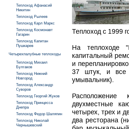
Теплоход Афанасий
Никитин
Теплоход Рылеев
Теплоход Карл Маркс
Теплоход Космонавт
Теплоход с 1999 г
Гагарин
Теплоход Капитан
Пушкарев
На теплоходе "
Четырехпалубные теплоходы
капитальный ремо
и перепланировко
Теплоход Михаил
Булгаков
37 штук, и все
Теплоход Нижний
Новгород
умывальник).
Теплоход Александр
Суворов
Расположение 
Теплоход Георгий Жуков
двухместные каю
Теплоход Принцесса
Днепра
четырех, трех и 
Теплоход Федор Шаляпин
два ресторана (н
Теплоход Николай
Чернышевский
бар, музыкальный 