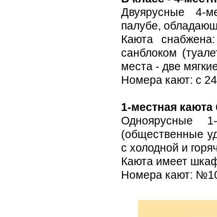
Двуярусные 4-м
палубе, обладающ
Каюта снабжена:
санблоком (туале
места - две мягк
Номера кают: с 24
1-местная каюта 
Одноярусные 1
(общественные уд
с холодной и горяч
Каюта имеет шкаф
Номера кают: №103