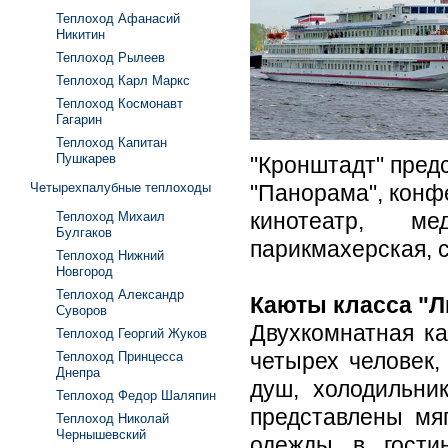
Теплоход Афанасий
Никитин
Теплоход Рылеев
Теплоход Карл Маркс
Теплоход Космонавт
Гагарин
Теплоход Капитан
Пушкарев
"Кронштадт" предс
Четырехпалубные теплоходы
"Панорама", конфе
кинотеатр, ме
Теплоход Михаил
Булгаков
парикмахерская, 
Теплоход Нижний
Новгород
Теплоход Александр
Каюты класса "
Суворов
Двухкомнатная ка
Теплоход Георгий Жуков
четырех человек,
Теплоход Принцесса
Днепра
душ, холодильни
Теплоход Федор Шаляпин
представлены мя
Теплоход Николай
Чернышевский
одежды в гости