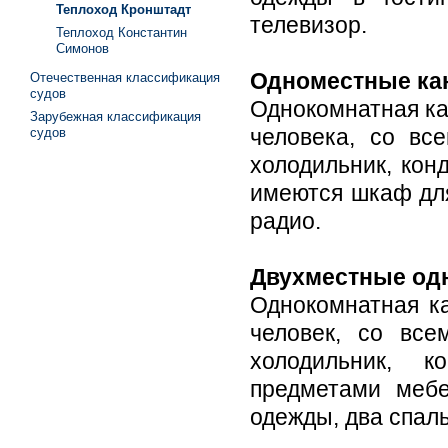
Теплоход Кронштадт
телевизор.
Теплоход Константин
Симонов
Одноместные к
Отечественная классификация
судов
Однокомнатная ка
Зарубежная классификация
человека, со вс
судов
холодильник, кон
имеются шкаф для
радио.
Двухместные од
Однокомнатная к
человек, со все
холодильник, к
предметами меб
одежды, два спаль