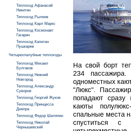
Теплоход Афанасий
Никитин
Теплоход Рылеев
Теплоход Карл Маркс
Теплоход Космонавт
Гагарин
Теплоход Капитан
Пушкарев
Четырехпалубные теплоходы
Теплоход Михаил
На свой борт те
Булгаков
234 пассажира.
Теплоход Нижний
Новгород
одноместных кают
Теплоход Александр
"Люкс". Пассажи
Суворов
попадают сразу 
Теплоход Георгий Жуков
Теплоход Принцесса
каюты полулюкс
Днепра
спальные места н
Теплоход Федор Шаляпин
спуститься с 
Теплоход Николай
Чернышевский
четырехместные 