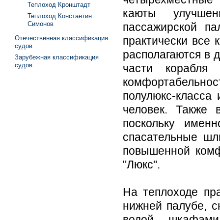
Теплоход Кронштадт
каюты улучшен
Теплоход Константин
Симонов
пассажирской па
Отечественная классификация
практически все 
судов
располагаются в д
Зарубежная классификация
судов
части корабля
комфортабельно
полулюкс-класса
человек. Также 
поскольку имен
спасательные шл
повышенной комф
"Люкс".
На теплоходе пр
нижней палубе, 
водой, шкафам